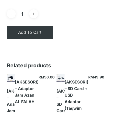
Add To Cart
Related products
RM
50.00
RM
49.90
[AKSESORI]
[AKSESORI]
– Adaptor
– SD Card +
[AKSESORI]
[AKSESORI]
Jam Azan
USB
–
–
AL FALAH
Adaptor
Adaptor
SD
(Taqwim
Jam
Card