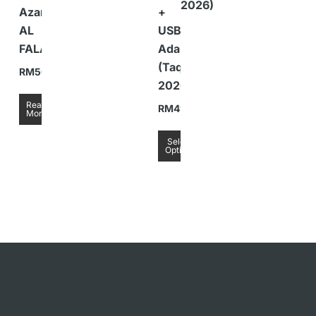
2026)
Azan
+
AL
USB
FALAH
Adaptor
(Taqwim
RM
50.00
2026)
Read
RM
49.90
More
Select
Options